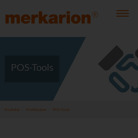
POS-Tools
Produkte
ProfitSystem
POS-Tools