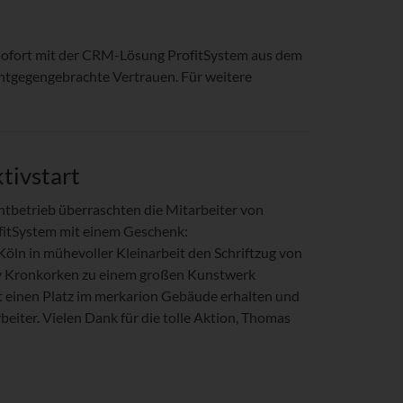
 sofort mit der CRM-Lösung ProfitSystem aus dem
entgegengebrachte Vertrauen. Für weitere
tivstart
htbetrieb überraschten die Mitarbeiter von
fitSystem mit einem Geschenk:
 Köln in mühevoller Kleinarbeit den Schriftzug von
ry Kronkorken zu einem großen Kunstwerk
rt einen Platz im merkarion Gebäude erhalten und
beiter. Vielen Dank für die tolle Aktion, Thomas