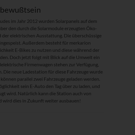
tbewußtsein
udes im Jahr 2012 wurden Solarpanels auf dem
gsüber den durch die Solarmodule erzeugten Öko-
 der elektrischen Ausstattung. Die überschüssige
eingespeist. Außerdem besteht für merkarion
lichkeit E-Bikes zu nutzen und diese während der
en. Doch jetzt folgt mit Blick auf die Umwelt ein
eilelektrische Firmenwagen stehen zur Verfügung,
 Die neue Ladestation für diese Fahrzeuge wurde
er können parallel zwei Fahrzeuge geladen werden.
öglichkeit sein E-Auto den Tag über zu laden, und
ugt wird. Natürlich kann die Station auch von
 wird dies in Zukunft weiter ausbauen!