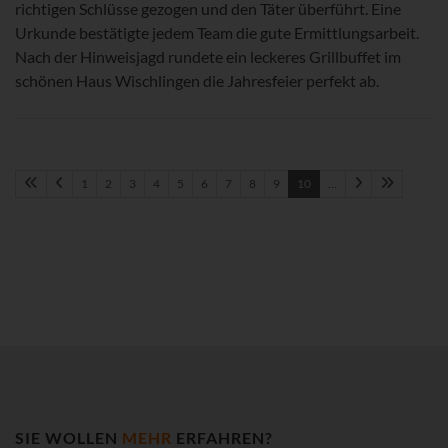
richtigen Schlüsse gezogen und den Täter überführt. Eine
Urkunde bestätigte jedem Team die gute Ermittlungsarbeit.
Nach der Hinweisjagd rundete ein leckeres Grillbuffet im
schönen Haus Wischlingen die Jahresfeier perfekt ab.
1
2
3
4
5
6
7
8
9
10
…
SIE WOLLEN
MEHR
ERFAHREN?