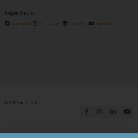
Folgen Sie uns
facebook
I
Instagram
I
LinkedIn
I
YouTube
© 2026 merkarion