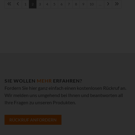
1
2
3
4
5
6
7
8
9
10
…
SIE WOLLEN
MEHR
ERFAHREN?
Fordern Sie hier ganz einfach einen kostenlosen Rückruf an.
Wir melden uns umgehend bei Ihnen und beantworten all
Ihre Fragen zu unseren Produkten.
RÜCKRUF ANFORDERN